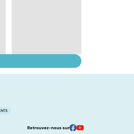
Suicide : prévenir le
passage à l'acte
ENTS
Retrouvez-nous sur