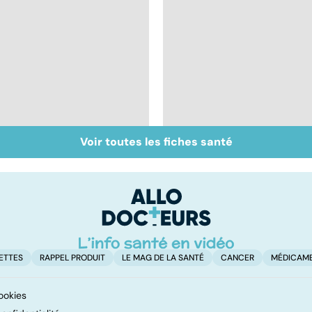
Voir toutes les fiches santé
Tout savoir sur les
Inflammation des
infections
amygdales : que faire
pulmonaires
en cas d'angine ?
ETTES
RAPPEL PRODUIT
LE MAG DE LA SANTÉ
CANCER
MÉDICAM
ookies