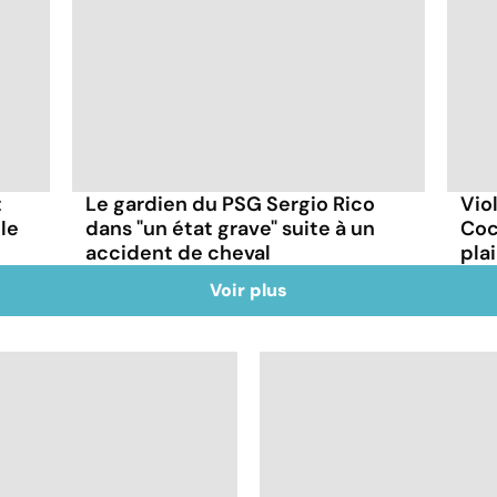
t
Le gardien du PSG Sergio Rico
Vio
le
dans "un état grave" suite à un
Coc
accident de cheval
pla
Voir plus