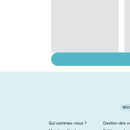
Bébés secoués, un
syndrome sous-
estimé
REC
Qui sommes-nous ?
Gestion des c