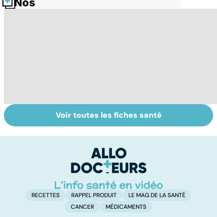
Nos fiches santé
Voir toutes les fiches santé
Sclérose en
Tout savoir sur
I
plaques : tout
les infections
a
savoir sur cette
pulmonaires
fa
maladie
d'
neurologique
RECETTES
RAPPEL PRODUIT
LE MAG DE LA SANTÉ
CANCER
MÉDICAMENTS