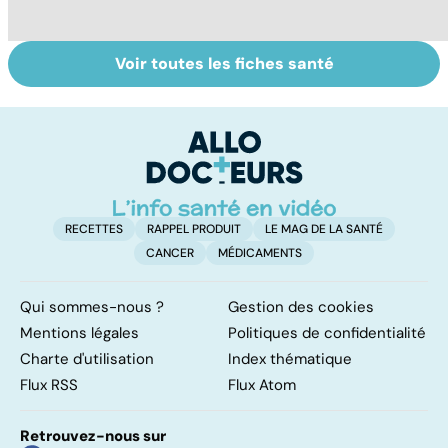
Voir toutes les fiches santé
Sclérose en
Tout savoir sur
I
plaques : tout
les infections
a
savoir sur cette
pulmonaires
fa
maladie
d'
neurologique
RECETTES
RAPPEL PRODUIT
LE MAG DE LA SANTÉ
CANCER
MÉDICAMENTS
Qui sommes-nous ?
Gestion des cookies
Mentions légales
Politiques de confidentialité
Charte d'utilisation
Index thématique
Flux RSS
Flux Atom
Retrouvez-nous sur