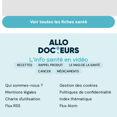
Voir toutes les fiches santé
Burn-out :
Vivre après un
Al
l'épuisement
cancer
no
professionnel
s
t
RECETTES
RAPPEL PRODUIT
LE MAG DE LA SANTÉ
CANCER
MÉDICAMENTS
Qui sommes-nous ?
Gestion des cookies
Mentions légales
Politiques de confidentialité
Charte d'utilisation
Index thématique
Flux RSS
Flux Atom