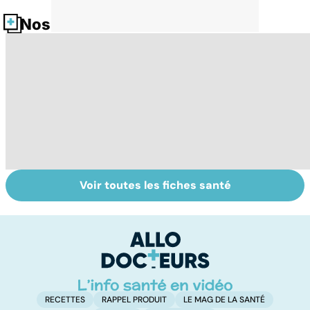
Nos fiches santé
Voir toutes les fiches santé
Parkinson :
Tout savoir sur
I
stupeur et
les infections
a
tremblements
pulmonaires
fa
d'
RECETTES
RAPPEL PRODUIT
LE MAG DE LA SANTÉ