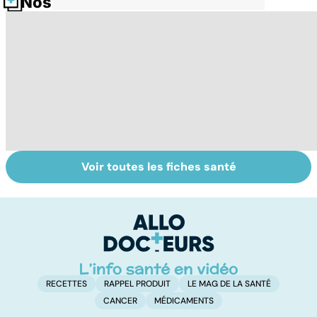
Nos fiches santé
Voir toutes les fiches santé
Parkinson :
Pesticides :
To
stupeur et
retour au bio ?
le
tremblements
p
RECETTES
RAPPEL PRODUIT
LE MAG DE LA SANTÉ
CANCER
MÉDICAMENTS