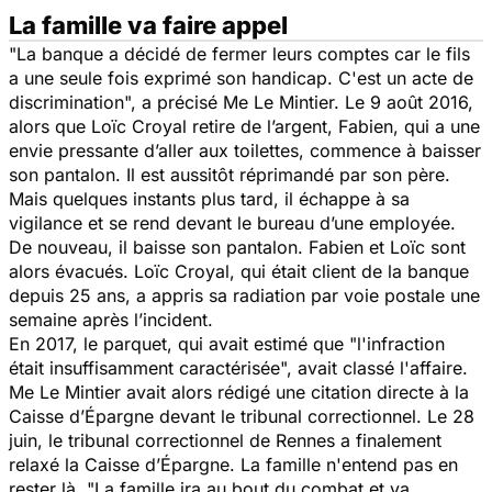
La famille va faire appel
"
La banque a décidé de fermer leurs comptes car le fils
a une seule fois exprimé son handicap. C'est un acte de
discrimination
", a précisé Me Le Mintier. Le 9 août 2016,
alors que Loïc Croyal retire de l’argent, Fabien, qui a une
envie pressante d’aller aux toilettes, commence à baisser
son pantalon. Il est aussitôt réprimandé par son père.
Mais quelques instants plus tard, il échappe à sa
vigilance et se rend devant le bureau d’une employée.
De nouveau, il baisse son pantalon. Fabien et Loïc sont
alors évacués. Loïc Croyal, qui était client de la banque
depuis 25 ans, a appris sa radiation par voie postale une
semaine après l’incident.
En 2017, le parquet, qui avait estimé que "
l'infraction
était insuffisamment caractérisée
", avait classé l'affaire.
Me Le Mintier avait alors rédigé une citation directe à la
Caisse d’Épargne devant le tribunal correctionnel. Le 28
juin, le tribunal correctionnel de Rennes a finalement
relaxé la Caisse d’Épargne. La famille n'entend pas en
rester là. "
La famille ira au bout du combat et va