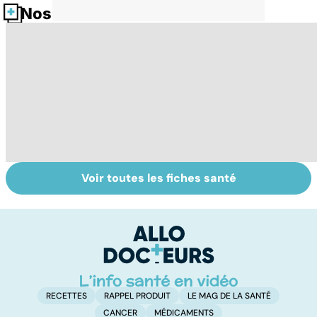
Nos fiches santé
Voir toutes les fiches santé
Tout savoir sur
Inflammation des
Su
les infections
amygdales : que
le
pulmonaires
faire en cas
l'
d'angine ?
RECETTES
RAPPEL PRODUIT
LE MAG DE LA SANTÉ
CANCER
MÉDICAMENTS