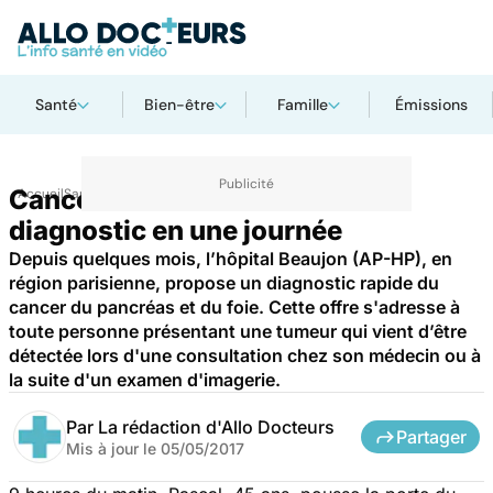
Santé
Bien-être
Famille
Émissions
Cancer du foie : un centre de
Accueil
Santé
diagnostic en une journée
Depuis quelques mois, l’hôpital Beaujon (AP-HP), en
région parisienne, propose un diagnostic rapide du
cancer du pancréas et du foie. Cette offre s'adresse à
toute personne présentant une tumeur qui vient d’être
détectée lors d'une consultation chez son médecin ou à
la suite d'un examen d'imagerie.
Par
La rédaction d'Allo Docteurs
Partager
Mis à jour le
05/05/2017