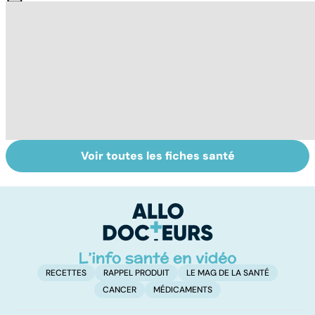
Voir toutes les fiches santé
Tout savoir sur
Inflammation des
Su
les infections
amygdales : que
le
pulmonaires
faire en cas
l'
d'angine ?
RECETTES
RAPPEL PRODUIT
LE MAG DE LA SANTÉ
CANCER
MÉDICAMENTS