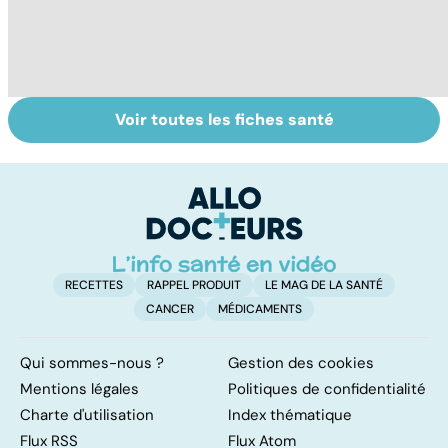
Voir toutes les fiches santé
La main, un outil
Le système
To
utile mais fragile
immunitaire : les
le
défenses de
p
l'organisme
RECETTES
RAPPEL PRODUIT
LE MAG DE LA SANTÉ
CANCER
MÉDICAMENTS
Qui sommes-nous ?
Gestion des cookies
Mentions légales
Politiques de confidentialité
Charte d'utilisation
Index thématique
Flux RSS
Flux Atom