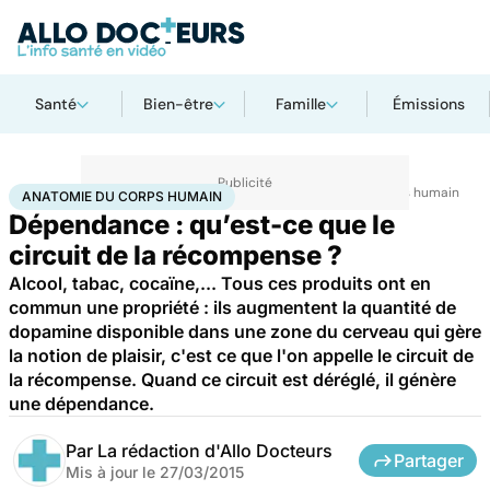
Santé
Bien-être
Famille
Émissions
Accueil
Santé
Maladies
Drogues et addictions
Anatomie du corps humain
ANATOMIE DU CORPS HUMAIN
Dépendance : qu’est-ce que le
circuit de la récompense ?
Alcool, tabac, cocaïne,... Tous ces produits ont en
commun une propriété : ils augmentent la quantité de
dopamine disponible dans une zone du cerveau qui gère
la notion de plaisir, c'est ce que l'on appelle le circuit de
la récompense. Quand ce circuit est déréglé, il génère
une dépendance.
Par
La rédaction d'Allo Docteurs
Partager
Mis à jour le
27/03/2015