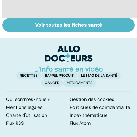
Voir toutes les fiches santé
Narcolepsie : des
La main, un outil
M
crises de
utile mais fragile
H
sommeil
a
involontaires
n
i
RECETTES
RAPPEL PRODUIT
LE MAG DE LA SANTÉ
CANCER
MÉDICAMENTS
Qui sommes-nous ?
Gestion des cookies
Mentions légales
Politiques de confidentialité
Charte d'utilisation
Index thématique
Flux RSS
Flux Atom