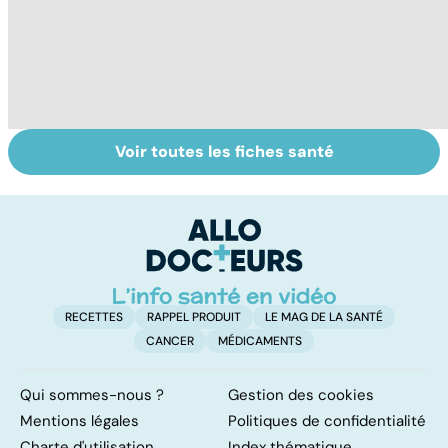
Voir toutes les fiches santé
Tout savoir sur
Inflammation des
Su
les infections
amygdales : que
le
pulmonaires
faire en cas
l'
d'angine ?
RECETTES
RAPPEL PRODUIT
LE MAG DE LA SANTÉ
CANCER
MÉDICAMENTS
Qui sommes-nous ?
Gestion des cookies
Mentions légales
Politiques de confidentialité
Charte d'utilisation
Index thématique