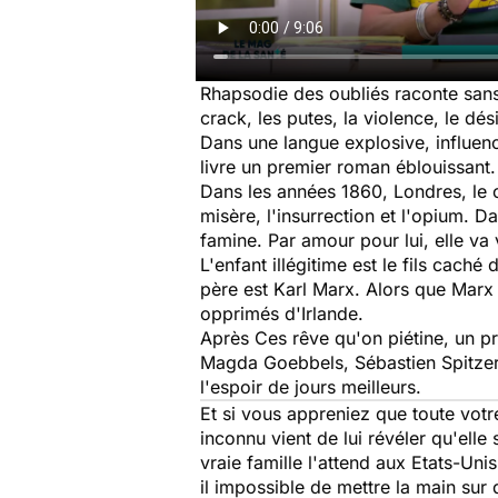
Rhapsodie des oubliés raconte sans 
crack, les putes, la violence, le dés
Dans une langue explosive, influencé
livre un premier roman éblouissant.
Dans les années 1860, Londres, le c
misère, l'insurrection et l'opium. Da
famine. Par amour pour lui, elle va 
L'enfant illégitime est le fils cach
père est Karl Marx. Alors que Marx 
opprimés d'Irlande.
Après Ces rêve qu'on piétine, un pr
Magda Goebbels, Sébastien Spitzer 
l'espoir de jours meilleurs.
Et si vous appreniez que toute votr
inconnu vient de lui révéler qu'elle
vraie famille l'attend aux Etats-Un
il impossible de mettre la main sur 