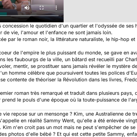
concession le quotidien d'un quartier et l'odyssée de ses ha
ir de vie, l'amour et l'enfance ne sont jamais loin.
e par le roman noir, la littérature naturaliste, le hip-hop e
oeur de l'empire le plus puissant du monde, se gave en aval
ns les faubourgs de la ville, un bâtard est recueilli par Charl
voler, mentir, se prostituer sans jamais révéler le mystère d
é d'un homme célèbre que poursuivent toutes les polices d'Eu
se contente de théoriser la Révolution dans les livres, Fre
emier roman très remarqué et traduit dans plusieurs pays, qu
prend le pouls d'une époque où la toute-puissance de l'arg
e vie repose sur un mensonge ? Kim, une Australienne de tr
 s'appelle en réalité Sammy Went, qu'elle a été enlevée ving
is. Kim n'en croit pas un mot mais ne peut s'empêcher de se
des photos d'elle bébé ? Et qui est cette petite Sammy, enfa