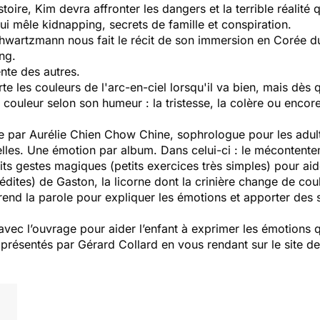
stoire, Kim devra affronter les dangers et la terrible réalité
i mêle kidnapping, secrets de famille et conspiration.
wartzmann nous fait le récit de son immersion en Corée du 
ng.
ente des autres.
porte les couleurs de l'arc-en-ciel lorsqu'il va bien, mais dè
 couleur selon son humeur : la tristesse, la colère ou encor
rée par Aurélie Chien Chow Chine, sophrologue pour les adult
les. Une émotion par album. Dans celui-ci : le mécontente
tits gestes magiques (petits exercices très simples) pour aid
édites) de Gaston, la licorne dont la crinière change de cou
nd la parole pour expliquer les émotions et apporter des s
vec l’ouvrage pour aider l’enfant à exprimer les émotions qu
ésentés par Gérard Collard en vous rendant sur le site de l