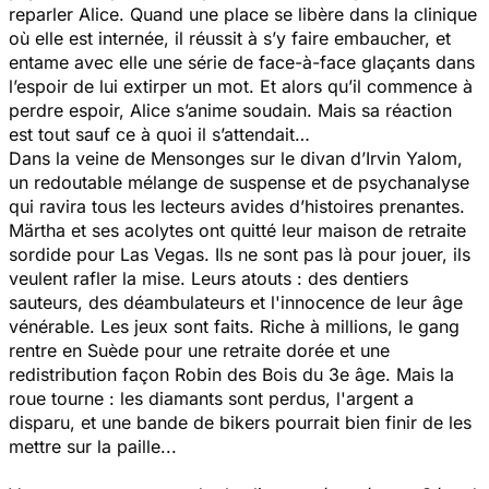
reparler Alice. Quand une place se libère dans la clinique
où elle est internée, il réussit à s’y faire embaucher, et
entame avec elle une série de face-à-face glaçants dans
l’espoir de lui extirper un mot. Et alors qu’il commence à
perdre espoir, Alice s’anime soudain. Mais sa réaction
est tout sauf ce à quoi il s’attendait…
Dans la veine de Mensonges sur le divan d’Irvin Yalom,
un redoutable mélange de suspense et de psychanalyse
qui ravira tous les lecteurs avides d’histoires prenantes.
Märtha et ses acolytes ont quitté leur maison de retraite
sordide pour Las Vegas. Ils ne sont pas là pour jouer, ils
veulent rafler la mise. Leurs atouts : des dentiers
sauteurs, des déambulateurs et l'innocence de leur âge
vénérable. Les jeux sont faits. Riche à millions, le gang
rentre en Suède pour une retraite dorée et une
redistribution façon Robin des Bois du 3e âge. Mais la
roue tourne : les diamants sont perdus, l'argent a
disparu, et une bande de bikers pourrait bien finir de les
mettre sur la paille...