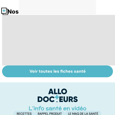
Nos fiches santé
Voir toutes les fiches santé
Tout savoir sur
Inflammation des
Su
les infections
amygdales : que
le
pulmonaires
faire en cas
l'
d'angine ?
RECETTES
RAPPEL PRODUIT
LE MAG DE LA SANTÉ