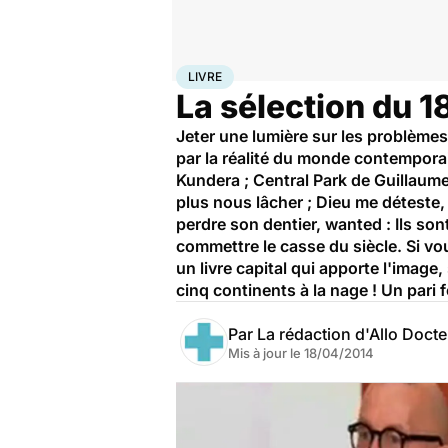
Accueil
Santé
Livre
LIVRE
La sélection du 
Jeter une lumière sur les problème
par la réalité du monde contemporai
Kundera ; Central Park de Guillaum
plus nous lâcher ; Dieu me déteste
perdre son dentier, wanted : Ils s
commettre le casse du siècle. Si vo
un livre capital qui apporte l'image,
cinq continents à la nage ! Un pari
Par
La rédaction d'Allo Doct
Mis à jour le
18/04/2014