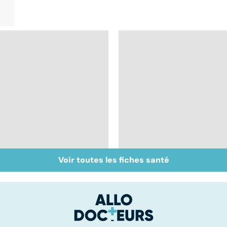
Voir toutes les fiches santé
Inflammation des
Suicide : prévenir le
amygdales : que faire
passage à l'acte
en cas d'angine ?