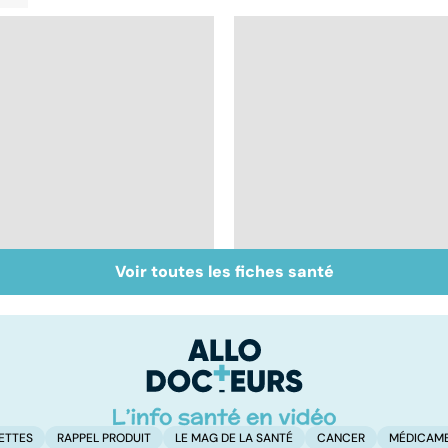
Voir toutes les fiches santé
Inflammation des
Suicide : prévenir le
amygdales : que faire
passage à l'acte
en cas d'angine ?
ETTES
RAPPEL PRODUIT
LE MAG DE LA SANTÉ
CANCER
MÉDICAM