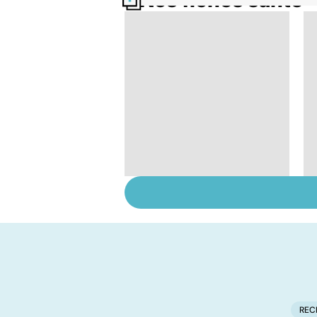
Nos fiches santé
Tout savoir sur les
infections
pulmonaires
REC