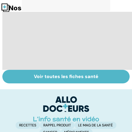
Nos fiches santé
Voir toutes les fiches santé
Tout savoir sur
Inflammation des
Su
les infections
amygdales : que
le
pulmonaires
faire en cas
l'
d'angine ?
RECETTES
RAPPEL PRODUIT
LE MAG DE LA SANTÉ