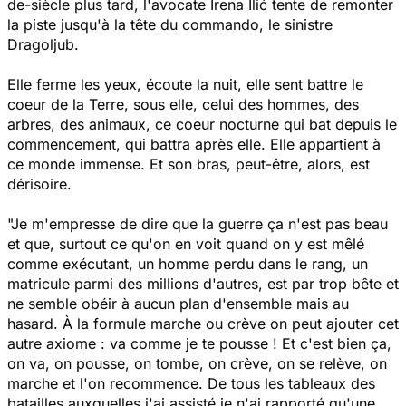
de-siècle plus tard, l'avocate Irena Ilić tente de remonter
la piste jusqu'à la tête du commando, le sinistre
Dragoljub.
Elle ferme les yeux, écoute la nuit, elle sent battre le
coeur de la Terre, sous elle, celui des hommes, des
arbres, des animaux, ce coeur nocturne qui bat depuis le
commencement, qui battra après elle. Elle appartient à
ce monde immense. Et son bras, peut-être, alors, est
dérisoire.
"Je m'empresse de dire que la guerre ça n'est pas beau
et que, surtout ce qu'on en voit quand on y est mêlé
comme exécutant, un homme perdu dans le rang, un
matricule parmi des millions d'autres, est par trop bête et
ne semble obéir à aucun plan d'ensemble mais au
hasard. À la formule marche ou crève on peut ajouter cet
autre axiome : va comme je te pousse ! Et c'est bien ça,
on va, on pousse, on tombe, on crève, on se relève, on
marche et l'on recommence. De tous les tableaux des
batailles auxquelles j'ai assisté je n'ai rapporté qu'une