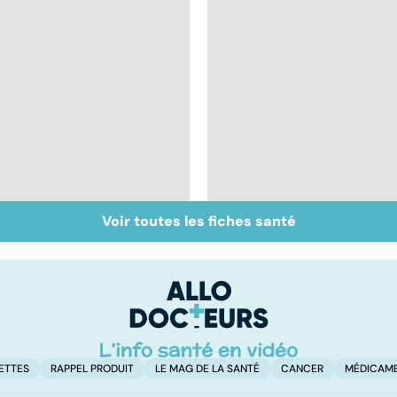
Voir toutes les fiches santé
Inflammation des
Suicide : prévenir le
amygdales : que faire
passage à l'acte
en cas d'angine ?
ETTES
RAPPEL PRODUIT
LE MAG DE LA SANTÉ
CANCER
MÉDICAM