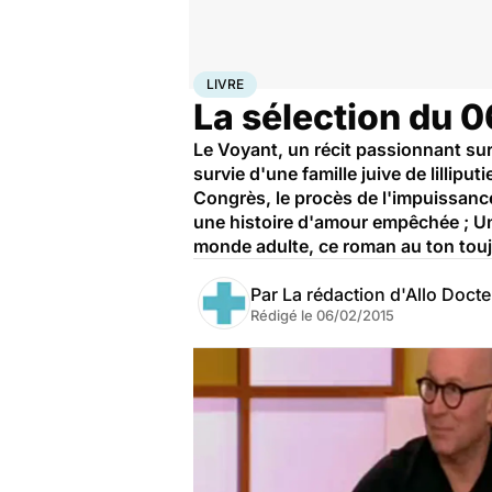
Accueil
Santé
Livre
LIVRE
La sélection du 
Le Voyant, un récit passionnant sur
survie d'une famille juive de lillipu
Congrès, le procès de l'impuissanc
une histoire d'amour empêchée ; Un 
monde adulte, ce roman au ton tou
Par
La rédaction d'Allo Doct
Rédigé le
06/02/2015