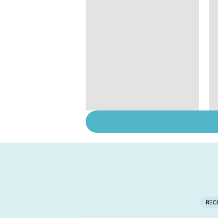
Tout savoir sur les
infections
pulmonaires
REC