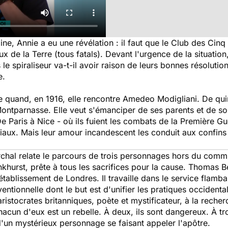
 saine, Annie a eu une révélation : il faut que le Club des Ci
x de la Terre (tous fatals). Devant l'urgence de la situatio
 le spiraliseur va-t-il avoir raison de leurs bonnes résolutio
e.
e quand, en 1916, elle rencontre Amedeo Modigliani. De quinz
ontparnasse. Elle veut s'émanciper de ses parents et de son 
e Paris à Nice - où ils fuient les combats de la Première Gue
liaux. Mais leur amour incandescent les conduit aux confins d
rchal relate le parcours de trois personnages hors du commu
khurst, prête à tous les sacrifices pour la cause. Thomas 
établissement de Londres. Il travaille dans le service flamb
ionnelle dont le but est d'unifier les pratiques occidental
ristocrates britanniques, poète et mystificateur, à la reche
cun d'eux est un rebelle. À deux, ils sont dangereux. À troi
d'un mystérieux personnage se faisant appeler l'apôtre.