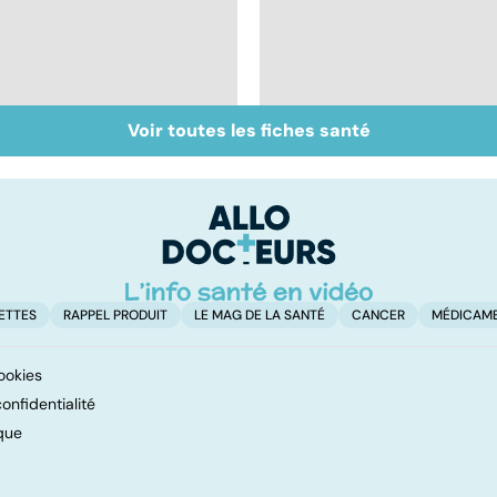
Voir toutes les fiches santé
Inflammation des
Suicide : prévenir le
amygdales : que faire
passage à l'acte
en cas d'angine ?
ETTES
RAPPEL PRODUIT
LE MAG DE LA SANTÉ
CANCER
MÉDICAM
ookies
onfidentialité
que