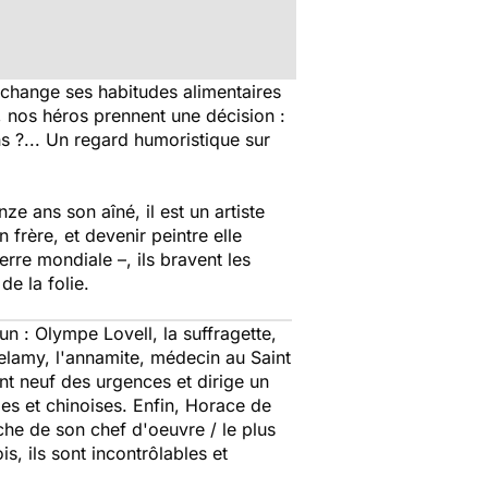
nq change ses habitudes alimentaires
n, nos héros prennent une décision :
ns ?... Un regard humoristique sur
e ans son aîné, il est un artiste
frère, et devenir peintre elle
rre mondiale –, ils bravent les
e la folie.
n : Olympe Lovell, la suffragette,
Belamy, l'annamite, médecin au Saint
ant neuf des urgences et dirige un
es et chinoises. Enfin, Horace de
rche de son chef d'oeuvre / le plus
s, ils sont incontrôlables et