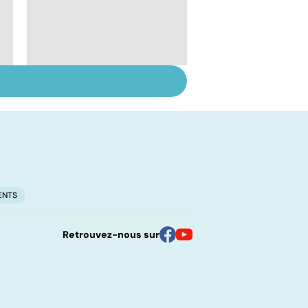
Le lupus, une maladie
complexe
ENTS
Retrouvez-nous sur