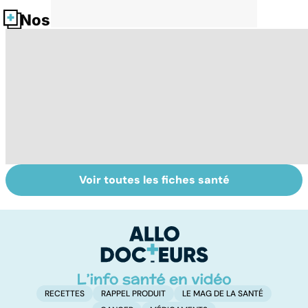
Nos fiches santé
Voir toutes les fiches santé
Tout savoir sur
Inflammation des
Su
les infections
amygdales : que
le
pulmonaires
faire en cas
l'
d'angine ?
RECETTES
RAPPEL PRODUIT
LE MAG DE LA SANTÉ