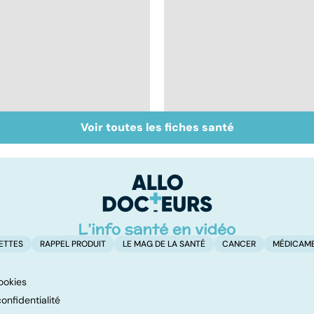
Voir toutes les fiches santé
Inflammation des
Suicide : prévenir le
amygdales : que faire
passage à l'acte
en cas d'angine ?
ETTES
RAPPEL PRODUIT
LE MAG DE LA SANTÉ
CANCER
MÉDICAM
ookies
onfidentialité