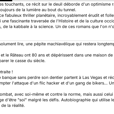
s touchants, ce récit sur le deuil déborde d'un optimisme r
 toujours de la lumière au bout du tunnel.
 ce fabuleux thriller planétaire, incroyablement érudit et f
i une fascinante traversée de l'Histoire et de la culture oc
, de la kabbale à la science. Un de ces romans que l'on n'o
absolument lire, une pépite machiavélique qui restera longt
 et le Râteau ont 80 ans et dépérissent dans une maison de
parer le casse du siècle.
traite !
banque sans perdre son dentier
partent à Las Vegas et ré
mpter l'attaque d'un flic hacker et d'un gang de bikers… Un
 combat, avec soi-même et contre la norme, mais aussi celu
e d'être "soi" malgré les défis. Autobiographie qui utilise 
de la réalité.