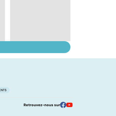
Le lupus, une maladie
complexe
ENTS
Retrouvez-nous sur