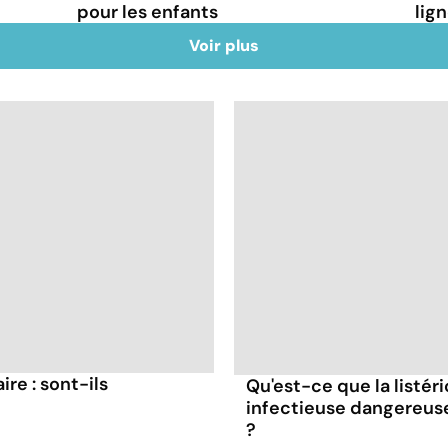
pour les enfants
lig
Voir plus
re : sont-ils
Qu'est-ce que la listér
infectieuse dangereus
?