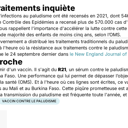
raitements inquiète
nfections au paludisme ont été recensés en 2021, dont 546 
e Contrôle des Epidémies a recensé plus de 570.000 cas d'
us rappellent l'importance d'accélérer la lutte contre cett
nde majorité des enfants de moins cinq ans, selon l’OMS.
vernement a distribué les traitements traditionnels du palud
à l'heure où la résistance aux traitements contre le paludi
ue le 24 septembre dernier dans
le
New England Journal of
proche
enir d'un vaccin. Il s'agit du
R21
,
un sérum contre le paludis
na Faso.
Une performance qui lui permet de dépasser l’objec
la santé (OMS). Et à l'heure où ces lignes sont écrites, ce 
s au Mali et au Burkina Faso. Cette piqûre prometteuse est
la transmission du paludisme est fréquente toute l'année, e
VACCIN CONTRE LE PALUDISME