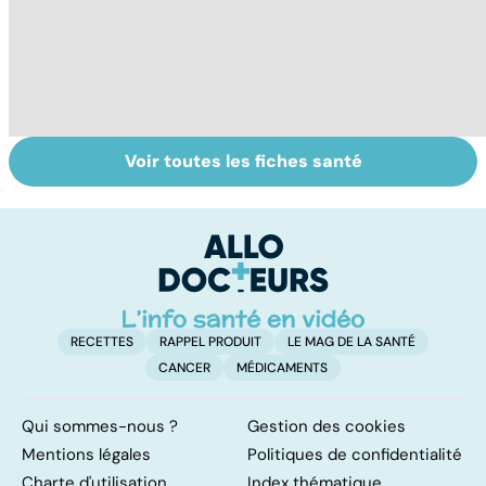
Voir toutes les fiches santé
La tuberculose
Rougeole :
M
pulmonaire
l'importance de
ér
la vaccination
c
r
RECETTES
RAPPEL PRODUIT
LE MAG DE LA SANTÉ
CANCER
MÉDICAMENTS
Qui sommes-nous ?
Gestion des cookies
Mentions légales
Politiques de confidentialité
Charte d'utilisation
Index thématique