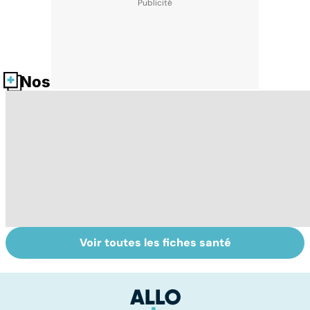
Nos fiches santé
Voir toutes les fiches santé
Covid-19 : tout
La tuberculose
To
savoir sur la
pulmonaire
le
maladie
p