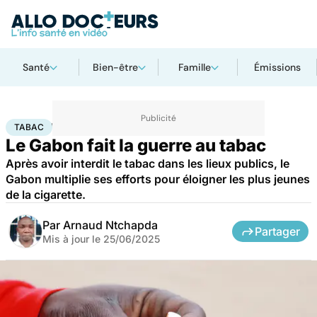
Santé
Bien-être
Famille
Émissions
Accueil
Santé
Société
Santé publique
Tabac
TABAC
Le Gabon fait la guerre au tabac
Après avoir interdit le tabac dans les lieux publics, le
Gabon multiplie ses efforts pour éloigner les plus jeunes
de la cigarette.
Par
Arnaud Ntchapda
Partager
Mis à jour le
25/06/2025