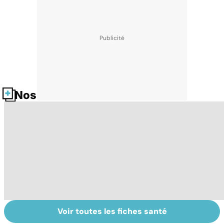
Nos fiches santé
Voir toutes les fiches santé
La tuberculose
Tout savoir sur
I