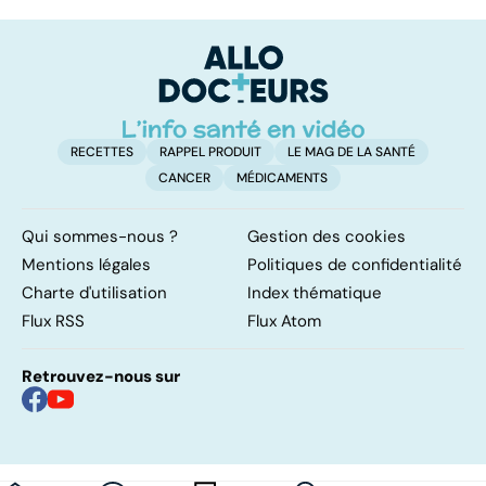
pulmonaire
les infections
a
pulmonaires
fa
d'
RECETTES
RAPPEL PRODUIT
LE MAG DE LA SANTÉ
CANCER
MÉDICAMENTS
Qui sommes-nous ?
Gestion des cookies
Mentions légales
Politiques de confidentialité
Charte d'utilisation
Index thématique
Flux RSS
Flux Atom
Retrouvez-nous sur