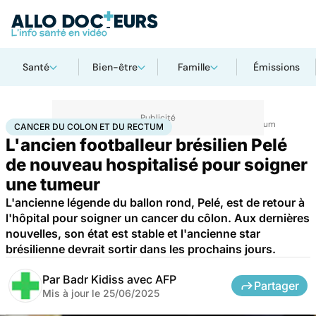
Santé
Bien-être
Famille
Émissions
Accueil
Santé
Société
Santé publique
Cancer du colon et du rectum
CANCER DU COLON ET DU RECTUM
L'ancien footballeur brésilien Pelé
de nouveau hospitalisé pour soigner
une tumeur
L'ancienne légende du ballon rond, Pelé, est de retour à
l'hôpital pour soigner un cancer du côlon. Aux dernières
nouvelles, son état est stable et l'ancienne star
brésilienne devrait sortir dans les prochains jours.
Par
Badr Kidiss avec AFP
Partager
Mis à jour le
25/06/2025