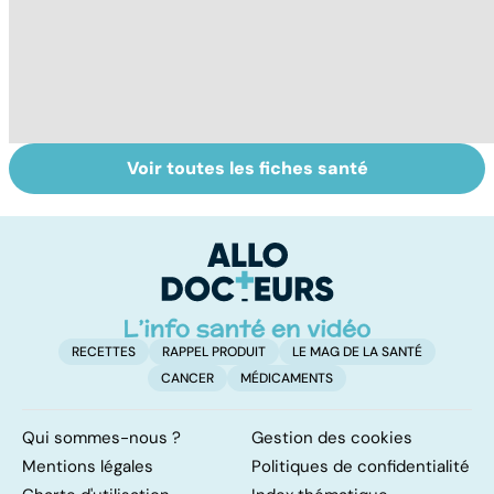
Voir toutes les fiches santé
La tuberculose
Tout savoir sur
I
pulmonaire
les infections
a
pulmonaires
fa
d'
RECETTES
RAPPEL PRODUIT
LE MAG DE LA SANTÉ
CANCER
MÉDICAMENTS
Qui sommes-nous ?
Gestion des cookies
Mentions légales
Politiques de confidentialité