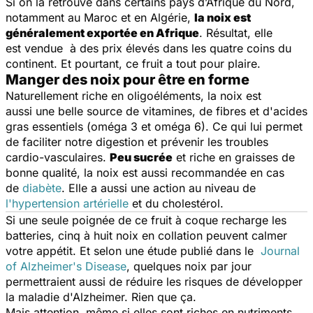
Si on la retrouve dans certains pays d’Afrique du Nord,
notamment au Maroc et en Algérie,
la noix est
généralement exportée en Afrique
. Résultat, elle
est vendue à des prix élevés dans les quatre coins du
continent. Et pourtant, ce fruit a tout pour plaire.
Manger des noix pour être en forme
Naturellement riche en oligoéléments, la noix est
aussi une belle source de vitamines, de fibres et d'acides
gras essentiels (oméga 3 et oméga 6). Ce qui lui permet
de faciliter notre digestion et prévenir les troubles
cardio-vasculaires.
Peu sucrée
et riche en graisses de
bonne qualité, la noix est aussi recommandée en cas
de
diabète
. Elle a aussi une action au niveau de
l'hypertension artérielle
et du cholestérol.
Si une seule poignée de ce fruit à coque recharge les
batteries, cinq à huit noix en collation peuvent calmer
votre appétit. Et selon une étude publié dans le
Journal
of Alzheimer's Disease
, quelques noix par jour
permettraient aussi de réduire les risques de développer
la maladie d'Alzheimer. Rien que ça.
Mais attention, même si elles sont riches en nutriments