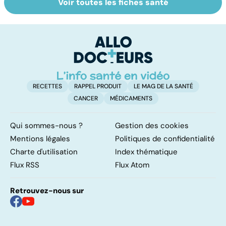
Voir toutes les fiches santé
La tuberculose
Tout savoir sur
I
pulmonaire
les infections
a
pulmonaires
fa
d'
RECETTES
RAPPEL PRODUIT
LE MAG DE LA SANTÉ
CANCER
MÉDICAMENTS
Qui sommes-nous ?
Gestion des cookies
Mentions légales
Politiques de confidentialité
Charte d'utilisation
Index thématique
Flux RSS
Flux Atom
Retrouvez-nous sur