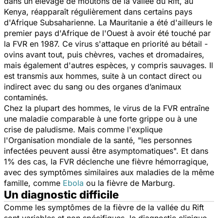
dans un élevage de moutons de la vallée du Rift, au
Kenya, réapparaît régulièrement dans certains pays
d'Afrique Subsaharienne. La
Mauritanie
a été d'ailleurs le
premier pays d'Afrique de l'Ouest à avoir été touché par
la FVR en 1987. Ce virus s'attaque en priorité au bétail -
ovins avant tout, puis chèvres, vaches et dromadaires,
mais également d'autres espèces, y compris sauvages. Il
est transmis aux hommes, suite à un contact direct ou
indirect avec du sang ou des organes d’animaux
contaminés.
Chez la plupart des hommes, le virus de la FVR entraîne
une maladie comparable à une forte grippe ou à une
crise de paludisme. Mais comme l'explique
l'Organisation mondiale de la santé,
"les personnes
infectées peuvent aussi être asymptomatiques".
Et dans
1% des cas, la FVR déclenche une fièvre hémorragique,
avec des symptômes similaires aux maladies de la même
famille, comme
Ebola
ou la fièvre de Marburg.
Un diagnostic difficile
Comme les symptômes de la fièvre de la vallée du Rift