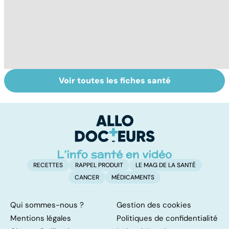
Voir toutes les fiches santé
Virus du Nil
La tuberculose
L
occidental : ce
pulmonaire
fl
qu’il faut savoir
sur cette
infection
RECETTES
RAPPEL PRODUIT
LE MAG DE LA SANTÉ
CANCER
MÉDICAMENTS
Qui sommes-nous ?
Gestion des cookies
Mentions légales
Politiques de confidentialité