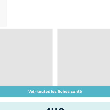
Voir toutes les fiches santé
Le magnésium, un
Intestin irritable : le
oligo-élément vital
régime FODMAP, une
solution ?