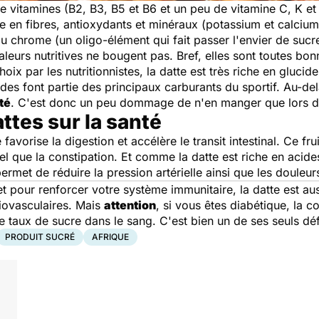
de vitamines (B2, B3, B5 et B6 et un peu de vitamine C, K et 
e en fibres, antioxydants et minéraux (potassium et calcium
du chrome (un oligo-élément qui fait passer l'envier de sucr
valeurs nutritives ne bougent pas. Bref, elles sont toutes bon
 par les nutritionnistes, la datte est très riche en glucides
ides font partie des principaux carburants du sportif. Au-del
té
. C'est donc un peu dommage de n'en manger que lors
ttes sur la santé
e favorise la digestion et accélère le transit intestinal. Ce 
l que la constipation. Et comme la datte est riche en acides 
e permet de réduire la pression artérielle ainsi que les douleur
 pour renforcer votre système immunitaire, la datte est auss
diovasculaires. Mais
attention
, si vous êtes diabétique, la 
le taux de sucre dans le sang. C'est bien un de ses seuls déf
PRODUIT SUCRÉ
AFRIQUE