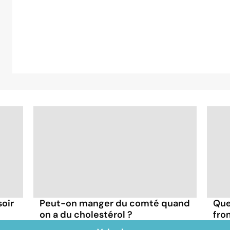
soir
Peut-on manger du comté quand
Que
on a du cholestérol ?
fro