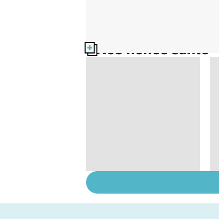
Nos fiches santé
La tuberculose
pulmonaire