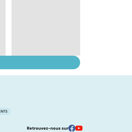
Inflammation des
amygdales : que faire
en cas d'angine ?
ENTS
Retrouvez-nous sur