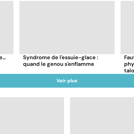
ie…
Syndrome de l'essuie-glace :
Faut
quand le genou s'enflamme
phy
tal
Voir plus