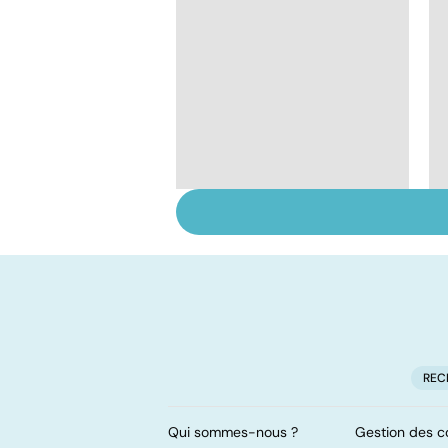
Tendinites : à traiter
vite pour éviter la
rechute
REC
Qui sommes-nous ?
Gestion des c