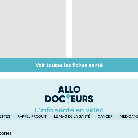
Voir toutes les fiches santé
Marcher : un réflexe
Tout savoir sur les
naturel ?
infections
pulmonaires
ETTES
RAPPEL PRODUIT
LE MAG DE LA SANTÉ
CANCER
MÉDICAM
ookies