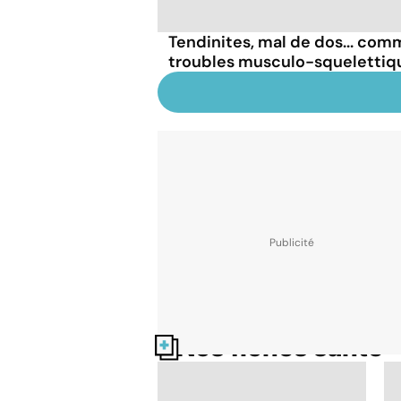
Tendinites, mal de dos... comm
troubles musculo-squelettiq
Nos fiches santé