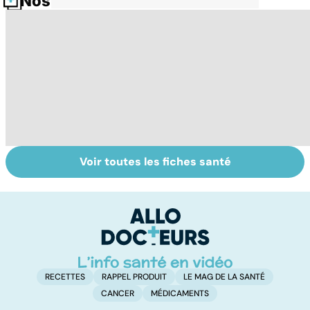
Nos fiches santé
Voir toutes les fiches santé
Tout savoir sur
Inflammation des
Su
les infections
amygdales : que
le
pulmonaires
faire en cas
l'
d'angine ?
RECETTES
RAPPEL PRODUIT
LE MAG DE LA SANTÉ
CANCER
MÉDICAMENTS