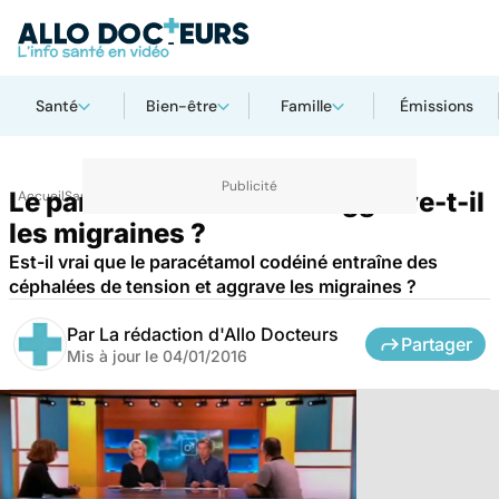
Santé
Bien-être
Famille
Émissions
Le paracétamol codéiné aggrave-t-il
Accueil
Santé
les migraines ?
Est-il vrai que le paracétamol codéiné entraîne des
céphalées de tension et aggrave les migraines ?
Par
La rédaction d'Allo Docteurs
Partager
Mis à jour le
04/01/2016