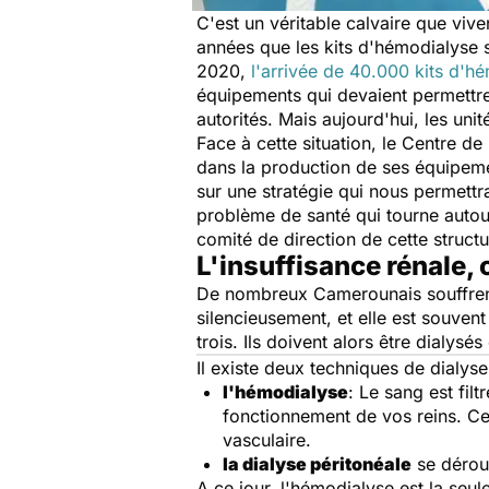
C'est un véritable calvaire que viv
années que les kits d'hémodialyse s
2020,
l'arrivée de 40.000 kits d'h
équipements qui devaient permettre
autorités. Mais aujourd'hui, les un
Face à cette situation, le Centre d
dans la production de ses équipemen
sur une stratégie qui nous permettr
problème de santé qui tourne autour
comité de direction de cette structu
L'insuffisance rénale, 
De nombreux Camerounais souffre
silencieusement, et elle est souvent
trois. Ils doivent alors être dialy
Il existe deux techniques de dialyse
l'hémodialyse
: Le sang est filt
fonctionnement de vos reins. Cet
vasculaire.
la dialyse péritonéale
se déroul
A ce jour, l'hémodialyse est la se