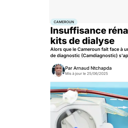
Accueil
Santé
Société
Santé publique
Cameroun
CAMEROUN
Insuffisance réna
kits de dialyse
Alors que le Cameroun fait face à u
de diagnostic (Camdiagnostic) s'app
Par
Arnaud Ntchapda
Mis à jour le
25/06/2025