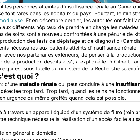
ent les personnes atteintes d'insuffisance rénale au Camero
e font rares dans les hôpitaux du pays. Pourtant, le minist
émodialyse.
Et en décembre dernier, les autorités ont fait l'a
 aux différents hôpitaux de prendre en charge les malades
ités de soins sont à nouveau confrontées à une pénurie de k
e production des tests de dépistage et de diagnostic (Camdi
ts nécessaires aux patients atteints d'insuffisance rénale. 
a, avec nos partenaires extérieurs, de penser à la productio
 de la production desdits kits"
, a expliqué le Pr Gilbert L
re qui est sous tutelle du ministère de la Recherche scientifi
c'est quoi ?
nt d'une
maladie rénale
qui peut conduire à une
insuffisa
 détectée trop tard. Trop tard, quand les reins ne fonctionne
sés en urgence ou même greffés quand cela est possible.
 :
ré à travers un appareil équipé d'un système de filtre (rein art
te technique nécessite la réalisation d'un accès facile au 
e en général à domicile.
ule technique pratiquée au Cameroun.