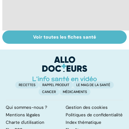
Voir toutes les fiches santé
Tout savoir sur
Inflammation des
Su
les infections
amygdales : que
le
pulmonaires
faire en cas
l'
d'angine ?
RECETTES
RAPPEL PRODUIT
LE MAG DE LA SANTÉ
CANCER
MÉDICAMENTS
Qui sommes-nous ?
Gestion des cookies
Mentions légales
Politiques de confidentialité
Charte d'utilisation
Index thématique