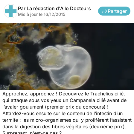
Par
La rédaction d'Allo Docteurs
Partager
Mis à jour le
16/12/2015
Approchez, approchez ! Découvrez le
Trachelius cilié
,
qui attaque sous vos yeux un
Campanela cilié
avant de
l’avaler goulument (premier prix du concours) !
Attardez-vous ensuite sur le contenu de l’intestin d’un
termite : les micro-organismes qui y prolifèrent l’assistent
dans la digestion des fibres végétales (deuxième prix)…
Surprenant, n'est-ce pas ?