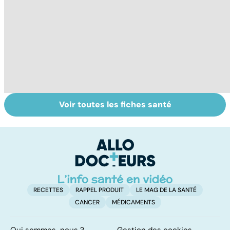
Voir toutes les fiches santé
Tout savoir sur
Inflammation des
Su
les infections
amygdales : que
le
pulmonaires
faire en cas
l'
d'angine ?
RECETTES
RAPPEL PRODUIT
LE MAG DE LA SANTÉ
CANCER
MÉDICAMENTS
Qui sommes-nous ?
Gestion des cookies