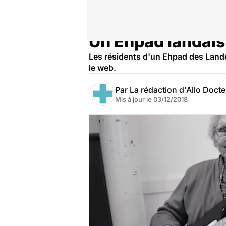
Un Ehpad landais 
Accueil
Santé
Les résidents d'un Ehpad des Landes 
le web.
Par
La rédaction d'Allo Doct
Mis à jour le
03/12/2018