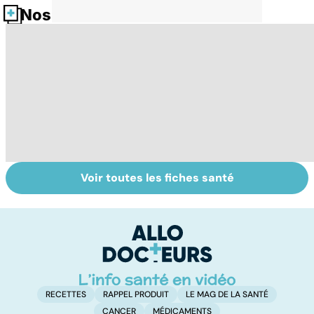
Nos fiches santé
Voir toutes les fiches santé
La main, un outil
Prévenir les
Br
utile mais fragile
intoxications au
e
monoxyde de
g
carbone
RECETTES
RAPPEL PRODUIT
LE MAG DE LA SANTÉ
CANCER
MÉDICAMENTS