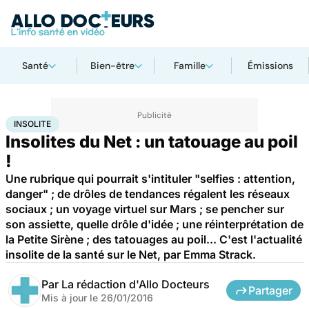
Santé
Bien-être
Famille
Émissions
Accueil
Santé
Insolite
INSOLITE
Insolites du Net : un tatouage au poil
!
Une rubrique qui pourrait s'intituler "selfies : attention,
danger" ; de drôles de tendances régalent les réseaux
sociaux ; un voyage virtuel sur Mars ; se pencher sur
son assiette, quelle drôle d'idée ; une réinterprétation de
la Petite Sirène ; des tatouages au poil... C'est l'actualité
insolite de la santé sur le Net, par Emma Strack.
Par
La rédaction d'Allo Docteurs
Partager
Mis à jour le
26/01/2016