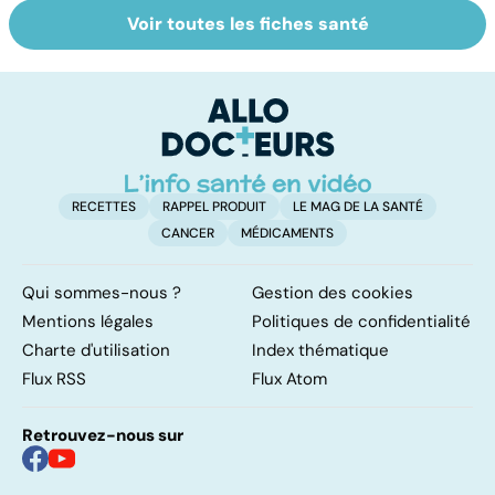
Voir toutes les fiches santé
Tout savoir sur
Inflammation des
Su
les infections
amygdales : que
le
pulmonaires
faire en cas
l'
d'angine ?
RECETTES
RAPPEL PRODUIT
LE MAG DE LA SANTÉ
CANCER
MÉDICAMENTS
Qui sommes-nous ?
Gestion des cookies
Mentions légales
Politiques de confidentialité
Charte d'utilisation
Index thématique
Flux RSS
Flux Atom
Retrouvez-nous sur