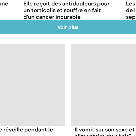
'une
Elle reçoit des antidouleurs pour
Les
un torticolis et souffre en fait
de l
d'un cancer incurable
sep
Voir plus
e réveille pendant le
Il vomit sur son sexe e