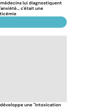
 médecins lui diagnostiquent
'anxiété... c'était une
ticémie
t développe une "intoxication