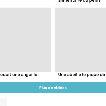
alimentaire du pénis"
troduit une anguille
Une abeille le pique dir
Plus de vidéos