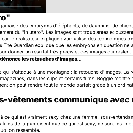
ro"
 jamais : des embryons d'éléphants, de dauphins, de chien
lement du "in utero". Les images sont troublantes et buzzent
t car le réalisateur explique avoir utilisé des technologies 
ns
The Guardian
explique que les embryons en question ne so
our donner un résultat très précis et des images qui restent 
i dénonce les retouches d'images
...
 qui s'attaque à une montagne : la retouche d'images. La 
 magazines, dans les clips et certains films. Boggie montre 
nt on peut rendre tout le monde parfait grâce à un ordinate
s-vêtements communique avec u
 à ce qui est vraiment sexy chez une femme, sous-entendant
 filles de la pub disent que ce qui est sexy, ce sont les impe
quoi on ressemble.