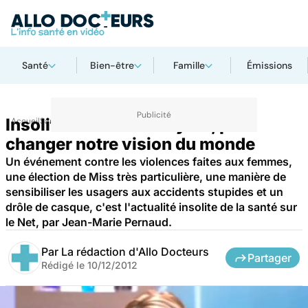
Santé
Bien-être
Famille
Émissions
Insolites du Net : le Flyviz, pour
Accueil
Santé
changer notre vision du monde
Un événement contre les violences faites aux femmes,
une élection de Miss très particulière, une manière de
sensibiliser les usagers aux accidents stupides et un
drôle de casque, c'est l'actualité insolite de la santé sur
le Net, par Jean-Marie Pernaud.
Par
La rédaction d'Allo Docteurs
Partager
Rédigé le
10/12/2012