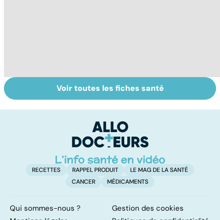
Voir toutes les fiches santé
Tout savoir sur
Inflammation des
Su
les infections
amygdales : que
le
pulmonaires
faire en cas
l'
d'angine ?
RECETTES
RAPPEL PRODUIT
LE MAG DE LA SANTÉ
CANCER
MÉDICAMENTS
Qui sommes-nous ?
Gestion des cookies