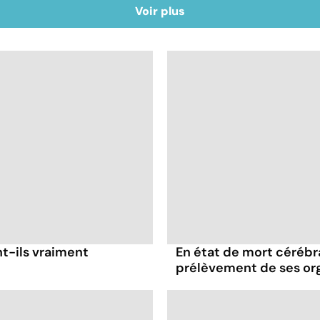
Voir plus
nt-ils vraiment
En état de mort cérébral
prélèvement de ses or