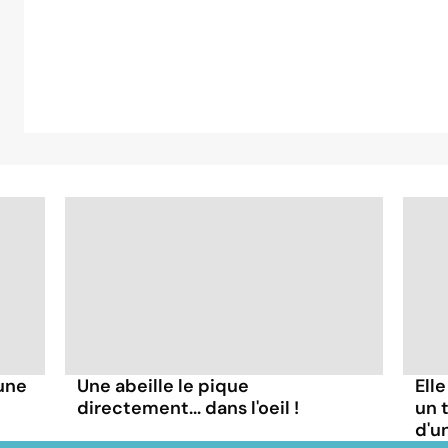
'une
Une abeille le pique
Ell
directement... dans l'oeil !
un t
d'u