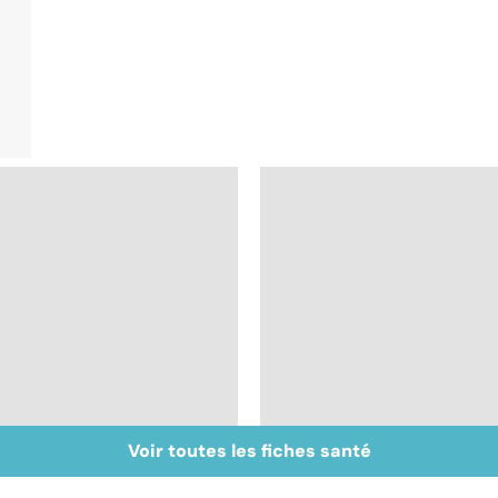
Voir toutes les fiches santé
Inflammation des
Suicide : prévenir le
amygdales : que faire
passage à l'acte