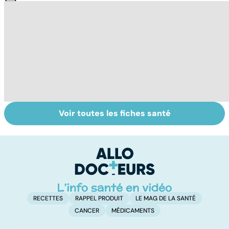
Voir toutes les fiches santé
Tout savoir sur
Inflammation des
Su
les infections
amygdales : que
le
pulmonaires
faire en cas
l'
d'angine ?
RECETTES
RAPPEL PRODUIT
LE MAG DE LA SANTÉ
CANCER
MÉDICAMENTS