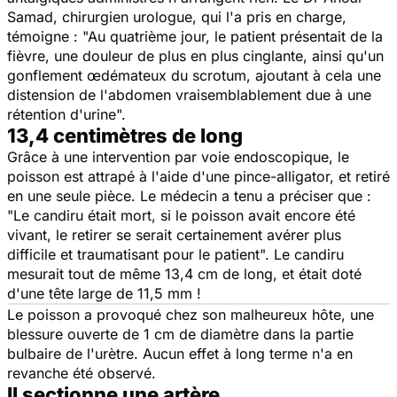
Samad, chirurgien urologue, qui l'a pris en charge,
témoigne : "Au quatrième jour, le patient présentait de la
fièvre, une douleur de plus en plus cinglante, ainsi qu'un
gonflement œdémateux du scrotum, ajoutant à cela une
distension de l'abdomen vraisemblablement due à une
rétention d'urine".
13,4 centimètres de long
Grâce à une intervention par voie endoscopique, le
poisson est attrapé à l'aide d'une pince-alligator, et retiré
en une seule pièce. Le médecin a tenu a préciser que :
"Le candiru était mort, si le poisson avait encore été
vivant, le retirer se serait certainement avérer plus
difficile et traumatisant pour le patient". Le candiru
mesurait tout de même 13,4 cm de long, et était doté
d'une tête large de 11,5 mm !
Le poisson a provoqué chez son malheureux hôte, une
blessure ouverte de 1 cm de diamètre dans la partie
bulbaire de l'urètre. Aucun effet à long terme n'a en
revanche été observé.
Il sectionne une artère