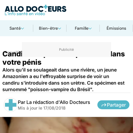
Santé
Bien-être
Famille
Émissions
Candiru : le poisson qui rentre dans
Accueil
Santé
votre pénis
Alors qu'il se soulageait dans une rivière, un jeune
Amazonien a eu l'effroyable surprise de voir un
candiru s'introduire dans son urètre. Ce spécimen est
surnommé "poisson-vampire du Brésil".
Par
La rédaction d'Allo Docteurs
Partager
Mis à jour le
17/08/2018