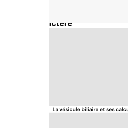
Ictère
Accueil
Thématiques
La vésicule biliaire et ses calc