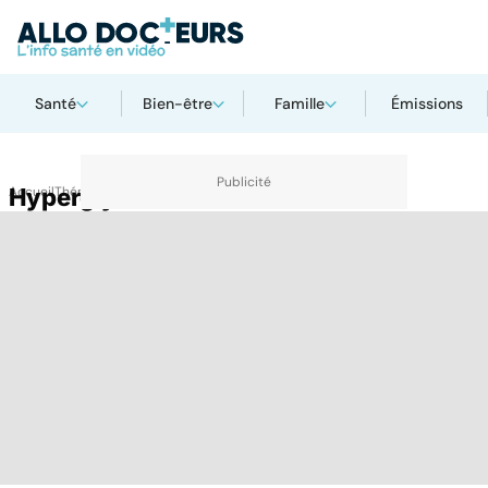
Santé
Bien-être
Famille
Émissions
Accueil
Hyperglycinémie sans cétose
Thématiques