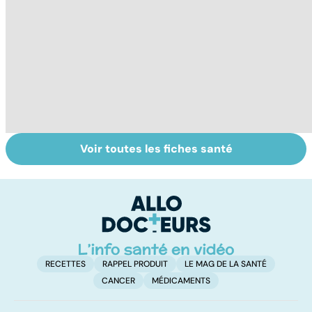
Voir toutes les fiches santé
La tuberculose
Tout savoir sur
V
pulmonaire
les virus
v
RECETTES
RAPPEL PRODUIT
LE MAG DE LA SANTÉ
CANCER
MÉDICAMENTS