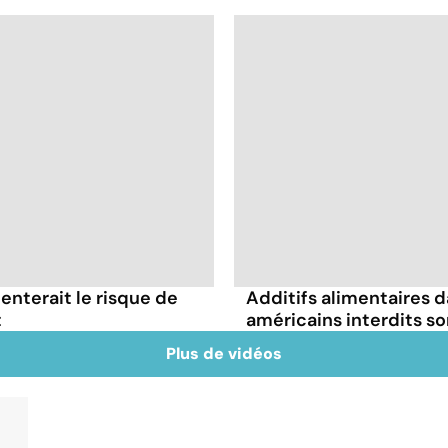
nterait le risque de
Additifs alimentaires 
t
américains interdits s
Plus de vidéos