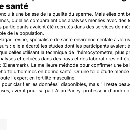
e santé
nclu à une baisse de la qualité du sperme. Mais elles ont b
onnes, qu'elles comparaient des analyses menées avec des t
s participants avaient été recrutés dans des services de mé
le de la population.
 Hagai Levine, spécialiste de santé environnementale à Jérus
s : elle a écarté les études dont les participants avaient é
 que celles utilisant la technique de l'hémocytomètre, plus p
alyses effectuées dans des pays et des laboratoires différe
t (Danemark). La meilleure méthode pour confirmer une b
 cohorte d'hommes en bonne santé. Or une telle étude mené
oute l'expert en fertilité masculine.
 pour clarifier les données"
disponibles, mais
"il reste bea
es, avertit pour sa part Allan Pacey, professeur d'andrologi