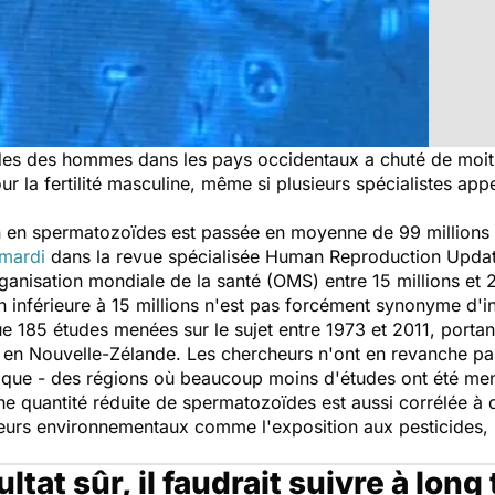
 des hommes dans les pays occidentaux a chuté de moitié
 la fertilité masculine, même si plusieurs spécialistes appel
on en spermatozoïdes est passée en moyenne de 99 millions p
 mardi
dans la revue spécialisée Human Reproduction Update
Organisation mondiale de la santé (OMS) entre 15 millions et
n inférieure à 15 millions n'est pas forcément synonyme d'inf
ue 185 études menées sur le sujet entre 1973 et 2011, por
 en Nouvelle-Zélande. Les chercheurs n'ont en revanche pas
rique - des régions où beaucoup moins d'études ont été me
 une quantité réduite de spermatozoïdes est aussi corrélée à
teurs environnementaux comme l'exposition aux pesticides, l
ltat sûr, il faudrait suivre à lo