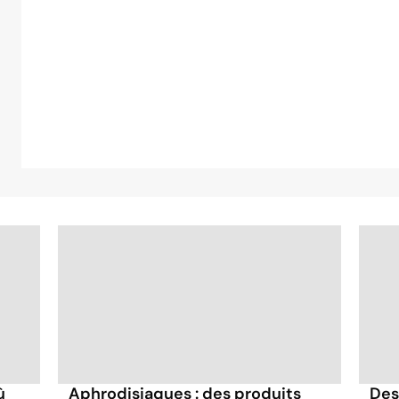
ù
Des
Aphrodisiaques : des produits