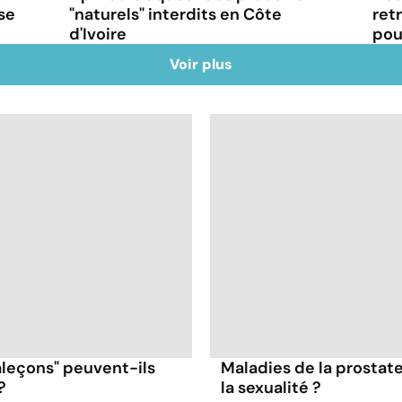
se
ret
"naturels" interdits en Côte
pou
d'Ivoire
Voir plus
aleçons" peuvent-ils
Maladies de la prostat
?
la sexualité ?