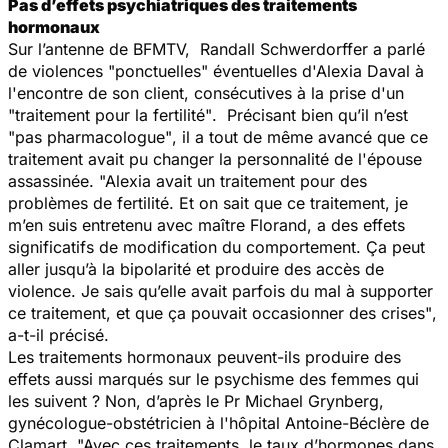
Pas d’effets psychiatriques des traitements
hormonaux
Sur l’antenne de BFMTV, Randall Schwerdorffer a parlé
de violences
"ponctuelles"
éventuelles d'Alexia Daval à
l'encontre de son client, consécutives à la prise d'un
"traitement pour la fertilité"
. Précisant bien qu’il n’est
"pas pharmacologue"
, il a tout de même avancé que ce
traitement avait pu changer la personnalité de l'épouse
assassinée.
"Alexia avait un traitement pour des
problèmes de fertilité. Et on sait que ce traitement, je
m’en suis entretenu avec maître Florand, a des effets
significatifs de modification du comportement. Ça peut
aller jusqu’à la bipolarité et produire des accès de
violence. Je sais qu’elle avait parfois du mal à supporter
ce traitement, et que ça pouvait occasionner des crises"
,
a-t-il précisé.
Les traitements hormonaux peuvent-ils produire des
effets aussi marqués sur le psychisme des femmes qui
les suivent ? Non, d’après le Pr Michael Grynberg,
gynécologue-obstétricien à l'hôpital Antoine-Béclère de
Clamart.
"Avec ces traitements, le taux d’hormones dans