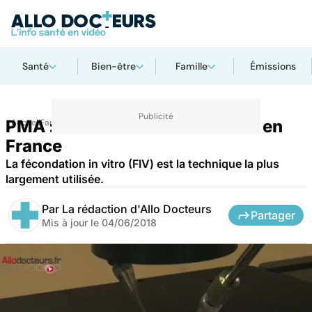
Santé
Bien-être
Famille
Émissions
PMA : une naissance sur trente en
Accueil
Famille
Procréation
France
La fécondation in vitro (FIV) est la technique la plus
largement utilisée.
Par
La rédaction d'Allo Docteurs
Partager
Mis à jour le
04/06/2018