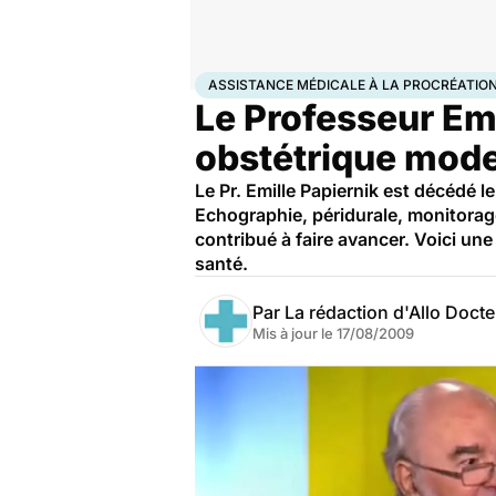
Accueil
Famille
Procréation
Assistance médicale à
ASSISTANCE MÉDICALE À LA PROCRÉATIO
Le Professeur Emi
obstétrique mode
Le Pr. Emille Papiernik est décédé l
Echographie, péridurale, monitorag
contribué à faire avancer. Voici un
santé.
Par
La rédaction d'Allo Doct
Mis à jour le
17/08/2009